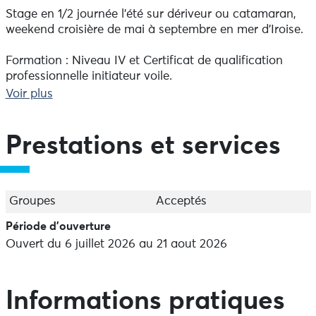
Stage en 1/2 journée l'été sur dériveur ou catamaran,
weekend croisière de mai à septembre en mer d'Iroise.
Formation : Niveau IV et Certificat de qualification
professionnelle initiateur voile.
Voir plus
Naviguez sur un site exceptionnel !
D’une superficie de près de 300 hectares, la baie de
Lampaul est un excellent terrain de jeux pour les
Prestations et services
activités de voile légère et de kayak. Il existe peu
d’écueils rocheux et les quelques plages peuvent
constituer des haltes appréciées par les pratiquants.
Groupes
Acceptés
Les paysages exceptionnels rendent le cadre de
Période d'ouverture
pratique tout à fait remarquable. La baie de Lampaul
Ouvert du 6 juillet 2026 au 21 aout 2026
est en effet, entourée d’un très beau paysage de
falaises et est bordée par de nombreuses criques
exceptionnelles. L’ilot Youc’h Korz au centre du plan
d’eau, d’une hauteur de 30 mètres, abrite de
Informations pratiques
nombreuses espèces d’oiseaux qui pourront être