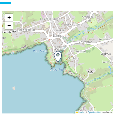
appréciées des pratiquants nautiques
+
−
Leaflet
|
©
OpenStreetMap
contributors