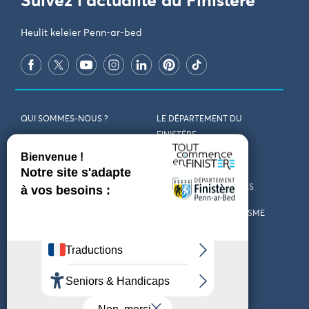
Suivez l'actualité du Finistère
Heulit keleier Penn-ar-bed
QUI SOMMES-NOUS ?
LE DÉPARTEMENT DU
FINISTÈRE
REJOIGNEZ-NOUS
VENIR EN FINISTÈRE
CONTACT
CARTES ET BROCHURES
MARCHÉS PUBLICS
LES OFFICES DE TOURISME
MENTIONS LÉGALES
PRESSE
DÉCLARATION
MARÉES
D’ACCESSIBILITÉ
MÉTÉO