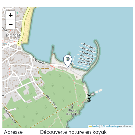
+
−
Leaflet
|
©
OpenStreetMap
contributors
Adresse
Découverte nature en kayak