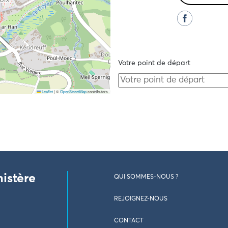
Votre point de départ
Leaflet
|
©
OpenStreetMap
contributors
nistère
QUI SOMMES-NOUS ?
REJOIGNEZ-NOUS
CONTACT