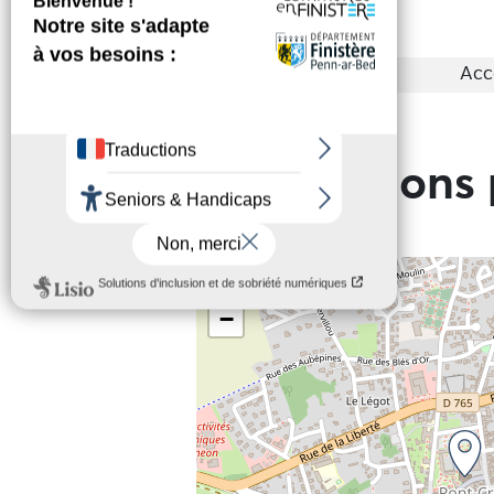
Groupes
Acc
Informations 
+
−