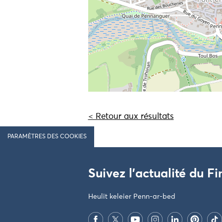
< Retour aux résultats
PARAMÈTRES DES COOKIES
Suivez l'actualité du Fi
Heulit keleier Penn-ar-bed