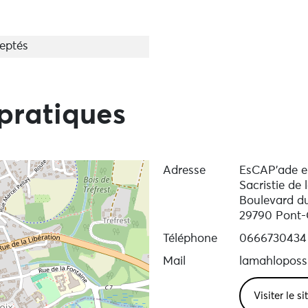
eptés
pratiques
Adresse
EsCAP’ade e
Sacristie de 
Boulevard du
29790 Pont-
Téléphone
0666730434
Mail
lamahloposs
Visiter le s