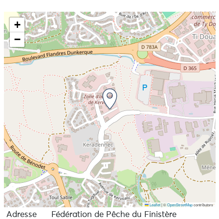
+
−
Leaflet
|
©
OpenStreetMap
contributors
Adresse
Fédération de Pêche du Finistère