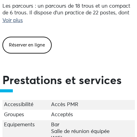
Les parcours : un parcours de 18 trous et un compact
de 6 trous. Il dispose d'un practice de 22 postes, dont
10 couverts.
Voir plus
Le club-house : il offre aux golfeurs un confort digne
de la qualité des parcours avec un pro-shop, un bar
terrasse et un salon avec cheminée. Au rez de
Réserver en ligne
chaussée, une grande salle est disponible pour les
réunions d'entreprises.
Un service de snacking, est disponible (sandwiches,
salades et pasta box).
Prestations et services
Accessibilité
Accès PMR
Groupes
Acceptés
Equipements
Bar
Salle de réunion équipée