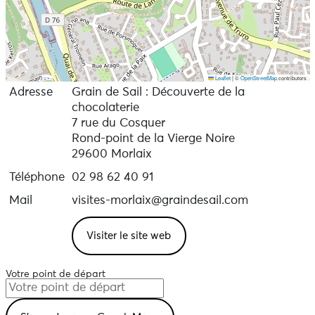
Leaflet
|
©
OpenStreetMap
contributors
Adresse
Grain de Sail : Découverte de la
chocolaterie
7 rue du Cosquer
Rond-point de la Vierge Noire
29600 Morlaix
Téléphone
02 98 62 40 91
Mail
visites-morlaix@graindesail.com
Visiter le site web
Votre point de départ