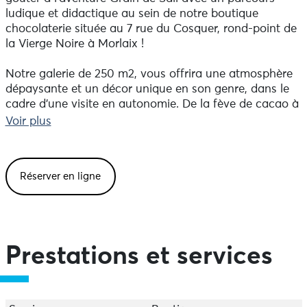
ludique et didactique au sein de notre boutique
chocolaterie située au 7 rue du Cosquer, rond-point de
la Vierge Noire à Morlaix !
Notre galerie de 250 m2, vous offrira une atmosphère
dépaysante et un décor unique en son genre, dans le
cadre d’une visite en autonomie. De la fève de cacao à
la confection des tablettes, la production du chocolat
Voir plus
et l’univers de Grain de Sail n’auront plus de secret
pour vous.
Réserver en ligne
Pour prolonger votre découverte, participez à l’atelier «
Labo tablettes », confectionnez et personnalisez la
vôtre. Toutes les folies culinaires sont autorisées !
Horaires :
Prestations et services
- Boutique-chocolaterie ouverte du mardi au samedi,
de 9h30 à 18h30. Fermé les lundis, dimanches et jours
fériés (sauf exception).
- Galerie de visite (visite libre) : du mardi au samedi de