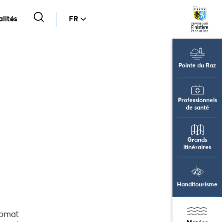
lités
FR
Pointe du Raz
Professionnels
de santé
Grands
itinéraires
Handitourisme
omat