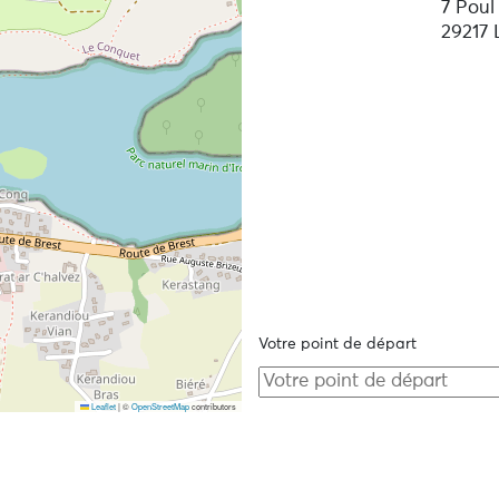
7 Poul
29217 
Votre point de départ
Leaflet
|
©
OpenStreetMap
contributors