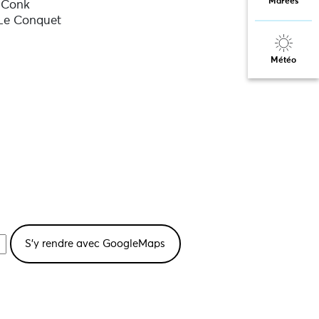
Marées
 Conk
Le Conquet
Météo