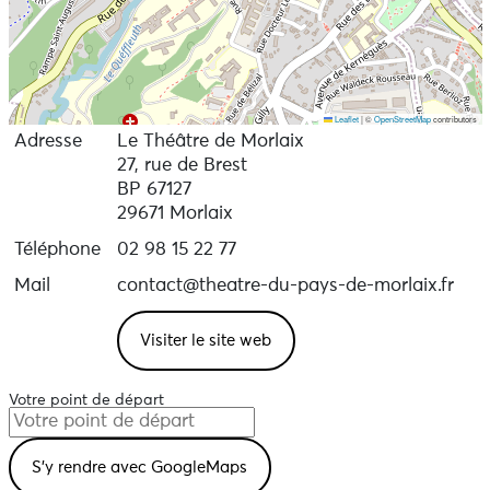
Leaflet
|
©
OpenStreetMap
contributors
Adresse
Le Théâtre de Morlaix
27, rue de Brest
BP 67127
29671 Morlaix
Téléphone
02 98 15 22 77
Mail
contact@theatre-du-pays-de-morlaix.fr
Visiter le site web
Votre point de départ