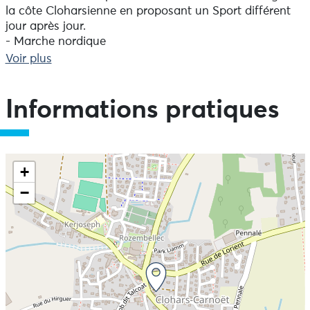
la côte Cloharsienne en proposant un Sport différent
jour après jour.
- Marche nordique
- Surf
Voir plus
- Kayak
- VTT
- Tir à l'arc
Informations pratiques
- Stand Up Paddle
(Du lundi au Samedi)
+
−