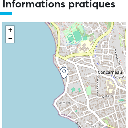
Informations pratiques
+
−