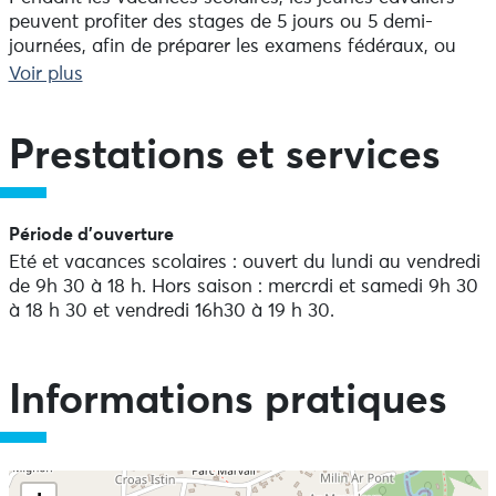
peuvent profiter des stages de 5 jours ou 5 demi-
journées, afin de préparer les examens fédéraux, ou
juste passer une semaine avec les poneys. Accessible à
Voir plus
partir du niveau préparation du galop1.
Des cours d'équitation ponctuels sont également
proposés.
Prestations et services
Ceux-ci sont animés grâce à des jeux sur des poneys
expérimentés où chaque cavalier peut évoluer selon
son niveau. Beaucoup d'importance est accordée à la
Période d'ouverture
progression de chacun, et les promenades en forêt
Eté et vacances scolaires : ouvert du lundi au vendredi
sont réservées aux cavaliers dont nous connaissons le
de 9h 30 à 18 h. Hors saison : mercrdi et samedi 9h 30
niveau.
à 18 h 30 et vendredi 16h30 à 19 h 30.
Le poney club dispose d'un manège couvert en cas de
pluie.
Ouvert du lundi au vendredi pendant les vacances
Informations pratiques
scolaires.