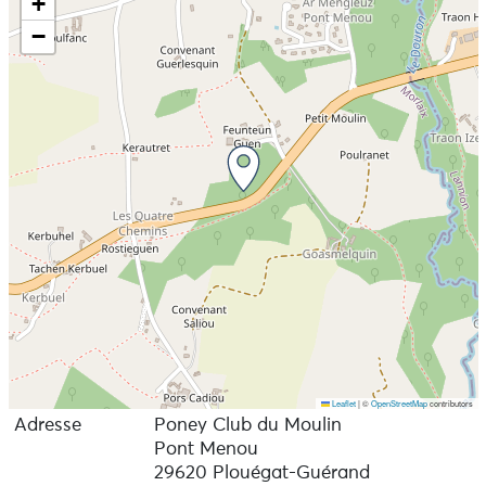
+
−
Leaflet
|
©
OpenStreetMap
contributors
Adresse
Poney Club du Moulin
Pont Menou
29620 Plouégat-Guérand