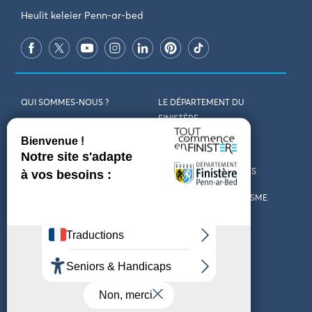
Heulit keleier Penn-ar-bed
QUI SOMMES-NOUS ?
LE DÉPARTEMENT DU
FINISTÈRE
REJOIGNEZ-NOUS
VENIR EN FINISTÈRE
CONTACT
CARTES ET BROCHURES
MARCHÉS PUBLICS
LES OFFICES DE TOURISME
MENTIONS LÉGALES
PRESSE
DÉCLARATION
MARÉES
D’ACCESSIBILITÉ
MÉTÉO