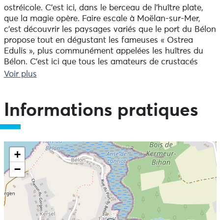
ostréicole. C’est ici, dans le berceau de l’huître plate,
que la magie opère. Faire escale à Moëlan-sur-Mer,
c’est découvrir les paysages variés que le port du Bélon
propose tout en dégustant les fameuses « Ostrea
Edulis », plus communément appelées les huîtres du
Bélon. C’est ici que tous les amateurs de crustacés
s’arrêtent, pour passer un moment unique, mêlant
Voir plus
détente et calme. Le port du Bélon est un abri à
bateaux, il dispose donc de tous les équipements
nécessaires.
Informations pratiques
+
−