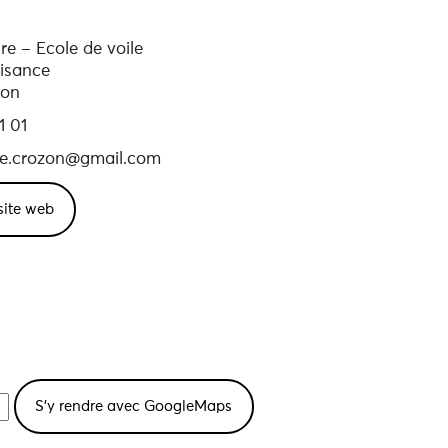
re – Ecole de voile
aisance
zon
1 01
re.crozon@gmail.com
 site web