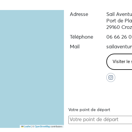
Adresse
Sail Aventu
Port de Pl
29160 Cro
Téléphone
06 66 26 0
Mail
sailaventu
Visiter le
Votre point de départ
Leaflet
|
©
OpenStreetMap
contributors