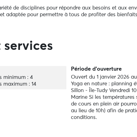
iété de disciplines pour répondre aux besoins et aux env
et adaptée pour permettre à tous de profiter des bienfait
ou leur mobilité.
uide, ici les postures s'enchaînent au rythme de la respi
 pour accompagner et soulager les femmes pendant et apr
 services
fluide de postures synchronisées avec la respiration, of
 mouvement pour se défouler et permettre l’allongement de
 profondeur, favoriser la relaxation, le lâcher-prise, la fl
Période d'ouverture
Ouvert du 1 janvier 2026 a
s minimum : 4
ensée comme une chorégraphie , une invitation à (re)trou
Yoga en nature : planning é
s maximum : 14
Sillon - Île-Tudy Vendredi 1
ce, pour faire du bien au corps et à l'esprit. Accessible 
Marine Si les températures s
de cours en plein air pourr
ur toutes les femmes en projet bébé et en parcours PMA et 
au lieu de 10h) afin de prat
es douloureuses, de pathologies (comme le SOPK ou d’endo
conditions.
ne (en fonction de la période du cycle et/ou le stade en
ionnelle qui combine postures physiques, techniques de re