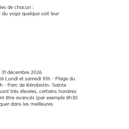
ies de chacun :
s du yoga quelque soit leur
ration. Bonne condition physique
ès leur grossesse.
frant dynamisme et renforcement
 ses muscles, suivie de postures
exibilité et la santé de son
u 31 décembre 2026
ver le plaisir du mouvement tout
té Lundi et samedi 10h - Plage du
0h - Parc de Kérobistin- Sainte
à tous et idéale pour débuter le
ont très élevées, certains horaires
ont être avancés (par exemple 8h30
pour les femmes souffrant
iquer dans les meilleures
métriose, etc…). Le cours est basé
 PMA où vous vous trouvez)
spiration et méditation pour