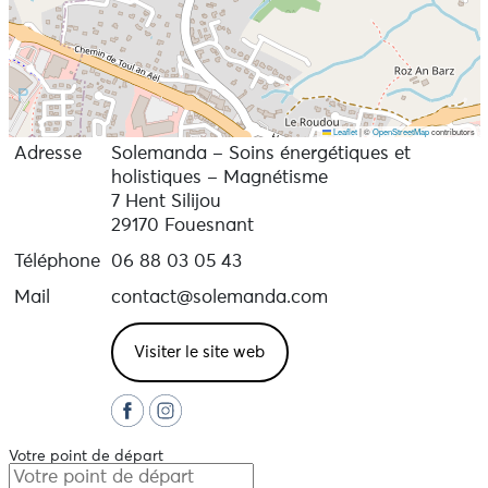
d’aide et d’accompagnement de la personne.
* Le praticien ne prétend pas pouvoir remplacer les
professionnels de santé mais simplement compléter
leurs actions. Il ne réalise pas de diagnostic et en
aucun cas, ne modifie le traitement médical ou
psychologique du consultant.
Leaflet
|
©
OpenStreetMap
contributors
Adresse
Solemanda – Soins énergétiques et
Du lundi au samedi de 9h à 19h sur rendez-vous.
holistiques – Magnétisme
7 Hent Silijou
29170 Fouesnant
Téléphone
06 88 03 05 43
Mail
contact@solemanda.com
Visiter le site web
Votre point de départ