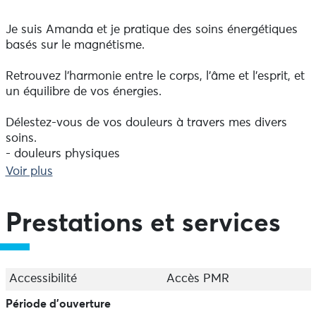
Previous
Next
Je suis Amanda et je pratique des soins énergétiques
basés sur le magnétisme.
Retrouvez l'harmonie entre le corps, l'âme et l'esprit, et
un équilibre de vos énergies.
Délestez-vous de vos douleurs à travers mes divers
soins.
- douleurs physiques
- douleurs mentales et psychiques
Voir plus
- douleurs émotionnelles
- problématiques transgénérationnelles et karmiques
Prestations et services
Qu’est-ce-qu’un soin énergétique ?
Les soins* énergétiques sont des techniques qui
permettent de faire recirculer harmonieusement
l’énergie du corps pour assurer à l’être humain un bon
Accessibilité
Accès PMR
équilibre.
Période d'ouverture
Ils sont considérés comme des médecines douces et