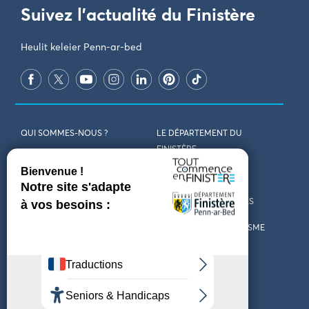
Suivez l'actualité du Finistère
Heulit keleier Penn-ar-bed
QUI SOMMES-NOUS ?
LE DÉPARTEMENT DU
FINISTÈRE
REJOIGNEZ-NOUS
VENIR EN FINISTÈRE
CONTACT
CARTES ET BROCHURES
MARCHÉS PUBLICS
LES OFFICES DE TOURISME
MENTIONS LÉGALES
PRESSE
DÉCLARATION
MARÉES
D’ACCESSIBILITÉ