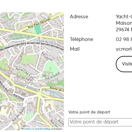
Adresse
Yacht-
Maison
29674 
Téléphone
02 98 
Mail
ycmorl
Visit
Votre point de départ
Leaflet
|
©
OpenStreetMap
contributors