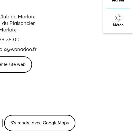
Marées
Club de Morlaix
 du Plaisancier
Météo
Morlaix
88 38 00
aix@wanadoo.fr
er le site web