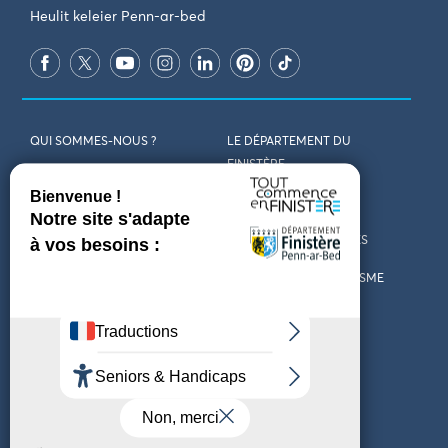
Heulit keleier Penn-ar-bed
QUI SOMMES-NOUS ?
LE DÉPARTEMENT DU
FINISTÈRE
REJOIGNEZ-NOUS
VENIR EN FINISTÈRE
CONTACT
CARTES ET BROCHURES
MARCHÉS PUBLICS
LES OFFICES DE TOURISME
MENTIONS LÉGALES
PRESSE
DÉCLARATION
MARÉES
D’ACCESSIBILITÉ
MÉTÉO