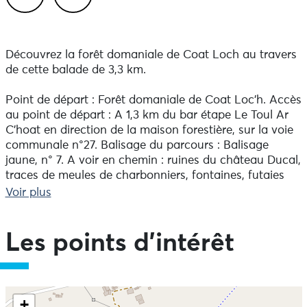
Previous
Next
Découvrez la forêt domaniale de Coat Loch au travers
de cette balade de 3,3 km.
Point de départ : Forêt domaniale de Coat Loc'h. Accès
au point de départ : A 1,3 km du bar étape Le Toul Ar
C'hoat en direction de la maison forestière, sur la voie
communale n°27. Balisage du parcours : Balisage
jaune, n° 7. A voir en chemin : ruines du château Ducal,
traces de meules de charbonniers, fontaines, futaies
centenaires.
Voir plus
Les points d'intérêt
Ne pas consulter la carte et aller directement aux
+