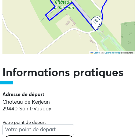
Leaflet
|
©
OpenStreetMap
contributors
Ne pas consulter la carte et aller directement aux points
d'intérêts
Informations pratiques
Adresse de départ
Chateau de Kerjean
29440 Saint-Vougay
Votre point de départ