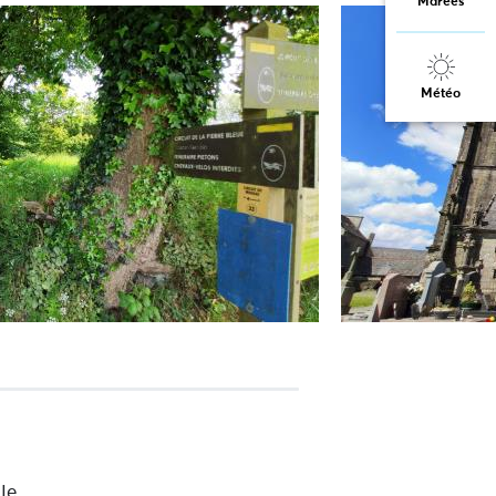
Marées
Météo
Ie