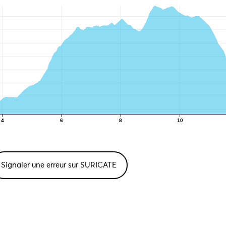
4
6
8
10
Signaler une erreur sur SURICATE