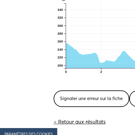
340
320
300
280
260
240
220
200
0
2
Signaler une erreur sur la fiche
< Retour aux résultats
PARAMÈTRES DES COOKIES