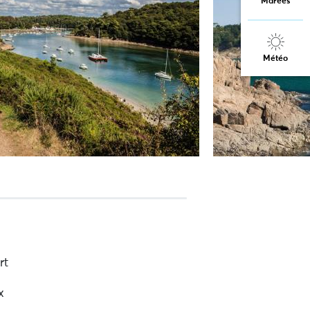
Marées
Météo
rt
x