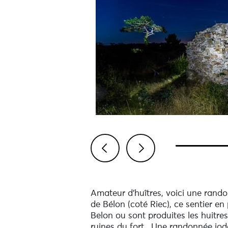
Previous
Next
Amateur d'huîtres, voici une rando
de Bélon (coté Riec), ce sentier en
Belon ou sont produites les huitr
ruines du fort . Une randonnée iodée