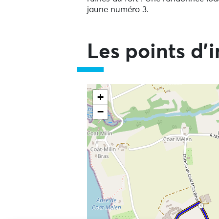
jaune numéro 3.
Les points d'i
Ne pas consulter la carte et aller
+
−
4