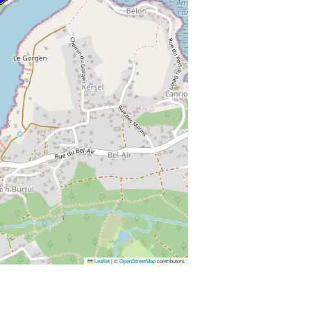
Leaflet
|
©
OpenStreetMap
contributors