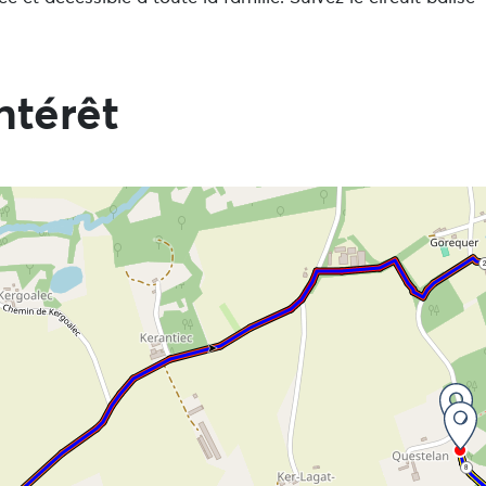
ntérêt
 directement aux informations
2
8