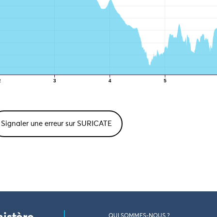
2
3
4
5
Signaler une erreur sur SURICATE
QUI SOMMES-NOUS ?