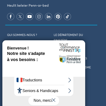
Heulit keleier Penn-ar-bed
QUI SOMMES-NOUS ?
LE DÉPARTEMENT DU
FINISTÈRE
REJOIGNEZ-NOUS
VENIR EN FINISTÈRE
CONTACT
CARTES ET BROCHURES
MARCHÉS PUBLICS
LES OFFICES DE TOURISME
MENTIONS LÉGALES
PRESSE
DÉCLARATION
MARÉES
D’ACCESSIBILITÉ
MÉTÉO