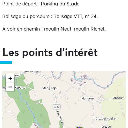
Point de départ : Parking du Stade.
Balisage du parcours : Balisage VTT, n° 24.
A voir en chemin : moulin Neuf, moulin Richet.
Les points d'intérêt
Ne pas consulter la carte et aller directement aux
+
informations
−