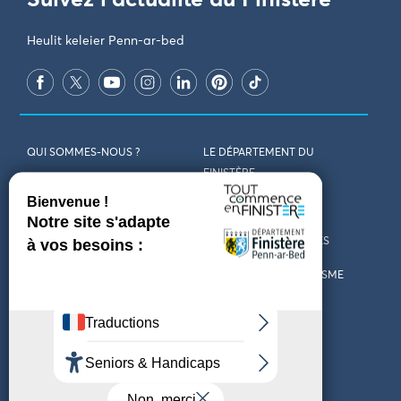
Heulit keleier Penn-ar-bed
QUI SOMMES-NOUS ?
LE DÉPARTEMENT DU
FINISTÈRE
REJOIGNEZ-NOUS
VENIR EN FINISTÈRE
CONTACT
CARTES ET BROCHURES
MARCHÉS PUBLICS
LES OFFICES DE TOURISME
MENTIONS LÉGALES
PRESSE
DÉCLARATION
MARÉES
D’ACCESSIBILITÉ
MÉTÉO