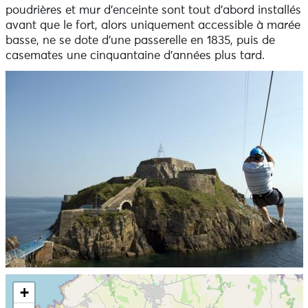
poudrières et mur d’enceinte sont tout d’abord installés
avant que le fort, alors uniquement accessible à marée
basse, ne se dote d’une passerelle en 1835, puis de
casemates une cinquantaine d’années plus tard.
Ne pas consulter la carte et aller directement aux
+
informations