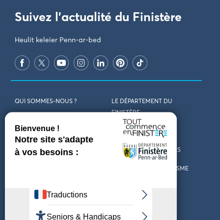
Suivez l'actualité du Finistère
Heulit keleier Penn-ar-bed
QUI SOMMES-NOUS ?
LE DÉPARTEMENT DU
FINISTÈRE
REJOIGNEZ-NOUS
VENIR EN FINISTÈRE
CONTACT
CARTES ET BROCHURES
MARCHÉS PUBLICS
LES OFFICES DE TOURISME
MENTIONS LÉGALES
PRESSE
DÉCLARATION
MARÉES
D’ACCESSIBILITÉ