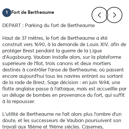
En chemin, prenez le temps de mettre un pied à terre
pour lire les panneaux d'interprétation du patrimoine.
1
Fort de Bertheaume
Quelques règles de sécurité et de bonne conduite :
DEPART : Parking du fort de Bertheaume
- Le sentier côtier est interdit aux VTT
Previous
Next
- Avant de démarrer, vérifiez l'état de votre VTT et
Haut de 37 mètres, le fort de Bertheaume a été
équipez-vous d'une trousse de réparation
construit vers 1690, à la demande de Louis XIV, afin de
- Respectez le code de la route : roulez en file indienne,
protéger Brest pendant la guerre de la Ligue
le port du casque est vivement conseillé : il est
d’Augsbourg. Vauban installe alors, sur la plateforme
obligatoire pour les enfants de moins de 12 ans (CSIR
supérieure de l’îlot, trois canons et deux mortiers
du 02/10/15).
destinés à contrôler l’anse de Bertheaume, où passent
- Emportez toujours un en-cas et à boire
encore aujourd’hui tous les navires entrant ou sortant
- Respectez la propriété privée
de la rade de Brest. Sage décision : en juin 1694, une
- Ne jetez pas vos déchets, respectez la nature en
flotte anglaise passe à l’attaque, mais est accueillie par
utilisant les poubelles
un déluge de bombes en provenance du fort, qui suffit
à la repousser.
Le topoguide VTT est disponible, à l'office de tourisme
Iroise Bretagne, au tarif de 5 €.
L’utilité de Bertheaume ne fait alors plus l’ombre d’un
doute, et les successeurs de Vauban poursuivent son
Retrouvez, en bas de page, toutes les activités ainsi
travail aux 18ème et 19ème siècles. Casernes,
que les restaurants environnants.