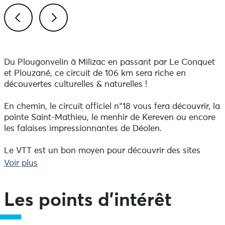
Previous
Next
Du Plougonvelin à Milizac en passant par Le Conquet
et Plouzané, ce circuit de 106 km sera riche en
découvertes culturelles & naturelles !
En chemin, le circuit officiel n°18 vous fera découvrir, la
pointe Saint-Mathieu, le menhir de Kereven ou encore
les falaises impressionnantes de Déolen.
Le VTT est un bon moyen pour découvrir des sites
marquants l'histoire de notre Pays d'Iroise ! Partez à
Voir plus
l'aventure sur les circuits balisés qui vous feront
traverser de nombreuses communes de notre territoire.
18 circuits VTT vous guident à travers la campagne ou
Les points d'intérêt
sur la côte du Pays d'Iroise.