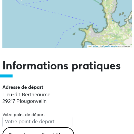
Leaflet
|
©
OpenStreetMap
contributors
Ne pas consulter la carte et aller directement aux points
d'intérêts
Informations pratiques
Adresse de départ
Lieu-dit Bertheaume
29217 Plougonvelin
Votre point de départ