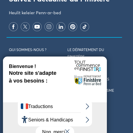
Heulit keleier Penn-ar-bed
QUI SOMMES-NOUS ?
LE DÉPARTEMENT DU
FINISTÈRE
REJOIGNEZ-NOUS
VENIR EN FINISTÈRE
CONTACT
CARTES ET BROCHURES
MARCHÉS PUBLICS
LES OFFICES DE TOURISME
MENTIONS LÉGALES
PRESSE
DÉCLARATION
MARÉES
D’ACCESSIBILITÉ
MÉTÉO