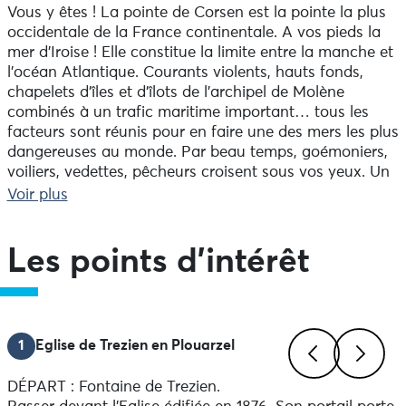
Vous y êtes ! La pointe de Corsen est la pointe la plus
occidentale de la France continentale. A vos pieds la
mer d’Iroise ! Elle constitue la limite entre la manche et
l'océan Atlantique. Courants violents, hauts fonds,
chapelets d’îles et d’îlots de l’archipel de Molène
combinés à un trafic maritime important… tous les
facteurs sont réunis pour en faire une des mers les plus
dangereuses au monde. Par beau temps, goémoniers,
voiliers, vedettes, pêcheurs croisent sous vos yeux. Un
groupe de dauphins familiers de la pointe joue
Voir plus
fréquemment dans les courants. Bientôt, vous quitterez
l’air iodé et les falaises sauvages pour les chemins
creux du sous bois de la vallée de Pont ar floc'h...
Les points d'intérêt
En chemin, découvrez l'église et la fontaine de Trezien,
le phare de Trezien et sa visite commentée, ainsi que la
pointe de Corsen avec son sentier d'interprétation et sa
1
Eglise de Trezien en Plouarzel
table d'orientation.
DÉPART : Fontaine de Trezien.
Balisage :
Previous
Next