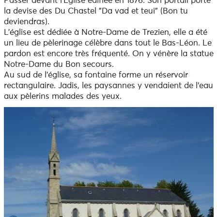
Passer devant l'Eglise édifiée en 1876. Son portail porte
- Départ - Plage de Portsévigné > jaune
la devise des Du Chastel "Da vad et teui" (Bon tu
- Plage de Portsévigné - Quittez la côte > blanc-rouge
deviendras).
- Quittez la côte ! - Départ > jaune
L'église est dédiée à Notre-Dame de Trezien, elle a été
un lieu de pèlerinage célèbre dans tout le Bas-Léon. Le
A l'Office de Tourisme Iroise Bretagne des randofiches
pardon est encore très fréquenté. On y vénère la statue
papiers et topoguides édités par la Fédération
Notre-Dame du Bon secours.
Française de Randonnée du Finistère sont disponibles.
Au sud de l'église, sa fontaine forme un réservoir
rectangulaire. Jadis, les paysannes y vendaient de l'eau
Retrouvez en bas de page toutes les activités ainsi que
aux pèlerins malades des yeux.
les restaurants environnants.