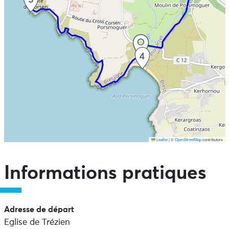
Leaflet
|
©
OpenStreetMap
contributors
Ne pas consulter la carte et aller directement aux points
d'intérêts
Informations pratiques
Adresse de départ
Eglise de Trézien