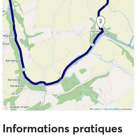
cet effet tout le long du canal. Des toilettes se trouvent
à votre disposition au niveau du pont de Ti Men.
2
4
Leaflet
|
©
OpenStreetMap
contributors
Ne pas consulter la carte et aller directement aux points
d'intérêts
Informations pratiques