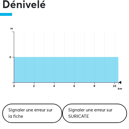
Dénivelé
m
0
0
2
4
6
8
10
km
Signaler une erreur sur
Signaler une erreur sur
la fiche
SURICATE