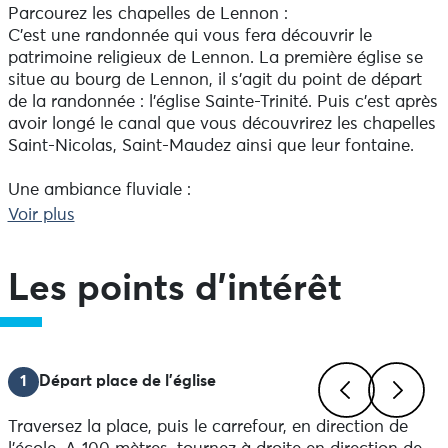
Parcourez les chapelles de Lennon :
C’est une randonnée qui vous fera découvrir le
patrimoine religieux de Lennon. La première église se
situe au bourg de Lennon, il s’agit du point de départ
de la randonnée : l’église Sainte-Trinité. Puis c’est après
avoir longé le canal que vous découvrirez les chapelles
Saint-Nicolas, Saint-Maudez ainsi que leur fontaine.
Une ambiance fluviale :
C’est sur plusieurs kilomètres que vous aurez la chance
Voir plus
de parcourir le canal de Nantes à Brest, idéal pour
vous mettre au vert et pour profiter d’un moment de
déconnexion. De plus, arrivés au Pont de Ti Men, à la
Les points d'intérêt
limite entre les communes de Lennon, Gouézec et
Pleyben, vous apercevrez le chaland Victor. Ce bateau
servait à acheminer les marchandises par le canal. Il
était tracté par des chevaux qui circulaient sur le
1
Départ place de l'église
chemin de halage.
Traversez la place, puis le carrefour, en direction de
Previous
Next