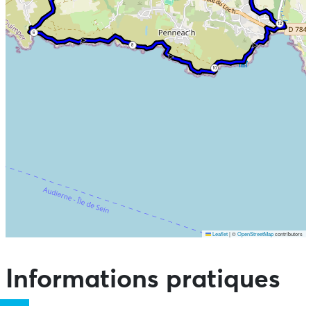
12
6
8
10
Leaflet
|
©
OpenStreetMap
contributors
Ne pas consulter la carte et aller directement aux points
d'intérêts
Informations pratiques