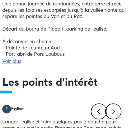
Une bonne journée de randonnées, entre terre et mer,
depuis les falaises escarpées jusqu'à la vallée riante qui
sépare les pointes du Van et du Raz.
Départ du bourg de Plogoff, parking de l'église.
À découvrir en chemin :
- Pointe de Feunteun Aod
- Port-abri de Pors Loubous
- Pointe de Plogoff
Voir plus
- Fours à goémon et maison sur la pointe du Mouton.
- Chapelle Notre-Dame de Bon Voyage
- Anse du Loc'h
Les points d'intérêt
- Village de Toramur
- Chapelle Saint-André à Landrer
- Village typique de Trogor
1
Eglise
Itinéraire du TopoGuide® "L'ouest Cornouaille à pied"
Longer l'église et faire quelques pas à gauche pour
de la Fédération Française de la randonnée pédestre.
Previous
Next