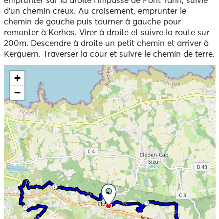
emprunter sur la droite l'impasse de Pont Yann, suivie
d'un chemin creux. Au croisement, emprunter le
chemin de gauche puis tourner à gauche pour
remonter à Kerhas. Virer à droite et suivre la route sur
200m. Descendre à droite un petit chemin et arriver à
Kerguern. Traverser la cour et suivre le chemin de terre.
Ne pas consulter la carte et aller directement aux
+
informations
−
2
14
4