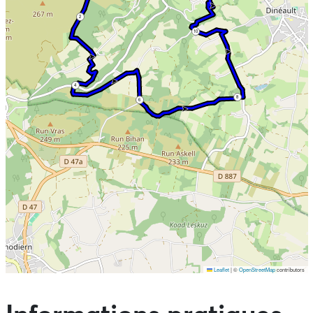
historique et culturelle à votre visite.
2
Profitez de cette randonnée à travers les Hauts de
10
Dinéault pour vous imprégner de magnifiques
paysages et explorer les richesses de notre destination
Menez-Hom Atlantique.
4
8
6
Leaflet
|
©
OpenStreetMap
contributors
Ne pas consulter la carte et aller directement aux points
d'intérêts