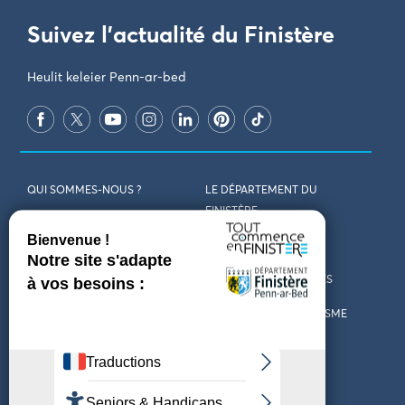
Suivez l'actualité du Finistère
Heulit keleier Penn-ar-bed
QUI SOMMES-NOUS ?
LE DÉPARTEMENT DU
FINISTÈRE
REJOIGNEZ-NOUS
VENIR EN FINISTÈRE
CONTACT
CARTES ET BROCHURES
MARCHÉS PUBLICS
LES OFFICES DE TOURISME
MENTIONS LÉGALES
PRESSE
DÉCLARATION
MARÉES
D’ACCESSIBILITÉ