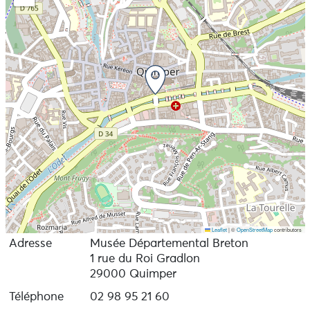
Leaflet
|
©
OpenStreetMap
contributors
Adresse
Musée Départemental Breton
1 rue du Roi Gradlon
29000 Quimper
Téléphone
02 98 95 21 60