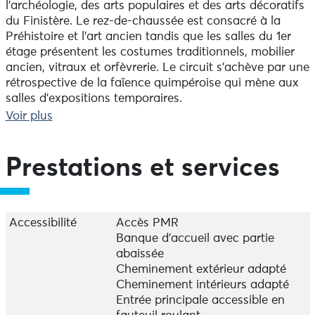
l'archéologie, des arts populaires et des arts décoratifs
du Finistère. Le rez-de-chaussée est consacré à la
Préhistoire et l'art ancien tandis que les salles du 1er
étage présentent les costumes traditionnels, mobilier
ancien, vitraux et orfèvrerie. Le circuit s'achève par une
rétrospective de la faïence quimpéroise qui mène aux
salles d'expositions temporaires.
Voir plus
Accessibilité :
Plus d'infos sous "Contactez-nous".
Prestations et services
Logé dans l’ancien Palais épiscopal de Quimper, le
musée renferme encore aujourd’hui de nombreux
témoins de cet édifice élevé dès le XVIe siècle. À
travers une collection Musée de France riche de plus
Accessibilité
Accès PMR
de 65 000 pièces, découvrez l’histoire et la culture de
Banque d’accueil avec partie
la Basse-Bretagne, de l’époque préhistorique à nos
abaissée
jours.
Cheminement extérieur adapté
Cheminement intérieurs adapté
Entrée principale accessible en