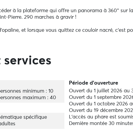
accéder à la plateforme qui offre un panorama à 360° sur l
aint-Pierre. 290 marches à gravir !
’opaline, et lorsque vous quittez ce couloir nacré, c’est p
iel et de la mer que seul l’horizon sait distinguer.
ble sur l’ancien phare de Penmarc’h, aujourd’hui inactif e
ns cet alignement vers le large on aperçoit aussi le
 services
e et qui s'emploie à surveiller l’espace maritime.
utes maritimes les plus empruntées mais aussi les plus
Période d'ouverture
Ouvert du 1 juillet 2026 au
ersonnes minimum : 10
à 45 km à la ronde, toutes les 5 secondes et ce depuis 18
Ouvert du 1 septembre 202
ersonnes maximum : 40
 traverse la Baie d'Audierne et touche même les rivages d
Ouvert du 1 octobre 2026 
Ouvert du 19 décembre 2026
L'accès au phare est soumi
ématique spécifique
acances de la Toussaint et pendant les vacances de Noël selo
Dernière montée 30 minutes
adultes