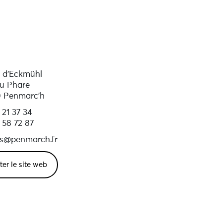
is
te
 d’Eckmühl
u Phare
 Penmarc'h
 21 37 34
 58 72 87
s@penmarch.fr
iter le site web