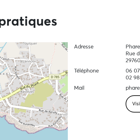
tous les mardis en nocturne de 9h30 à 23h00 et les vendred
ervation de ces visites guidées par téléphone ou sur le si
pratiques
Adresse
Phare
Rue d
29760
Téléphone
06 07
02 98
Mail
phare
Vis