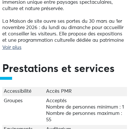
immersion unique entre paysages spectaculaires,
culture et nature préservée.
La Maison de site ouvre ses portes du 30 mars au 1er
novembre 2026 : du lundi au dimanche pour accueillir
et conseiller les visiteurs. Elle propose des expositions
et une programmation culturelle dédiée au patrimoine
maritime et à l’histoire du site. Des visites guidées
Voir plus
permettent de découvrir les secrets de la Pointe du Raz
et de la Pointe du Van. Ces découvertes se déclinent
aussi en mode randonnée ! Retrouvez toutes les dates
Prestations et services
dans l'agenda.
A découvrir du 6 mai au 1er novembre : l'exposition
"Phares d’Iroise : l’intime et le monumental"
Accessibilité
Accès PMR
Photographies de Jean Guichard & regards croisés
Groupes
Acceptés
Nombre de personnes minimum : 1
Cette exposition propose une immersion dans l’univers
Nombre de personnes maximum :
des phares de la mer d’Iroise à travers le regard du
55
photographe Jean Guichard, célèbre « chasseur de