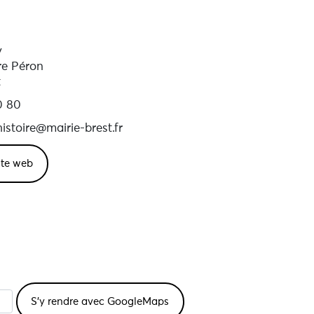
y
re Péron
t
0 80
-histoire@mairie-brest.fr
site web