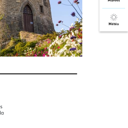
Marées
Météo
es
la