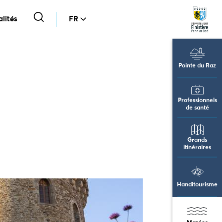
lités
FR
Pointe du Raz
Professionnels
de santé
Grands
itinéraires
Handitourisme