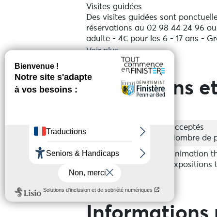
Visites guidées
Des visites guidées sont ponctuell
réservations au 02 98 44 24 96 ou à
adulte - 4€ pour les 6 - 17 ans - G
Voir plus
Prestations et
Groupes
Acceptés
Nombre de p
Activités sur place
Animation t
Expositions 
Informations 