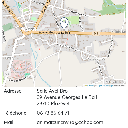
Leaflet
|
©
OpenStreetMap
contributors
Adresse
Salle Avel Dro
39 Avenue Georges Le Bail
29710 Plozévet
Téléphone
06 73 86 64 71
Mail
animateur.enviro@cchpb.com