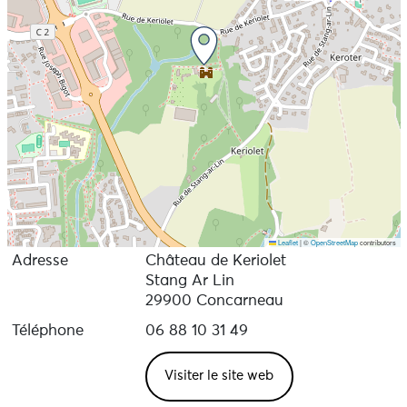
Leaflet
|
©
OpenStreetMap
contributors
Adresse
Château de Keriolet
Stang Ar Lin
29900 Concarneau
Téléphone
06 88 10 31 49
Visiter le site web