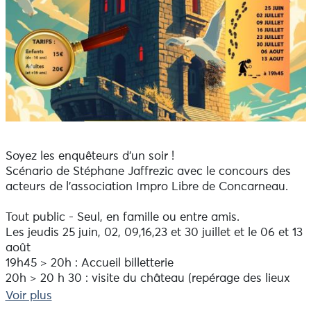
Soyez les enquêteurs d’un soir !
Scénario de Stéphane Jaffrezic avec le concours des
acteurs de l’association Impro Libre de Concarneau.
Tout public - Seul, en famille ou entre amis.
Les jeudis 25 juin, 02, 09,16,23 et 30 juillet et le 06 et 13
août
19h45 > 20h : Accueil billetterie
20h > 20 h 30 : visite du château (repérage des lieux
du déroulement de l’enquête)
Voir plus
20 h 30 : consignes du scénariste