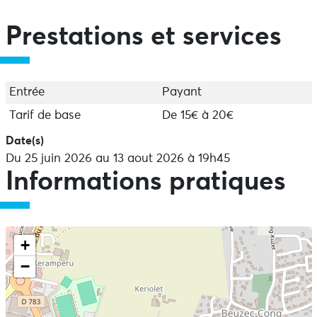
20 h 45 : début de l’enquête
Uniquement sur réservation : 06 88 10 31 49
Prestations et services
TARIF Adultes 20€ / -15 ans 15€
Entrée
Payant
Tarif de base
De 15€ à 20€
Date(s)
Du 25 juin 2026 au 13 aout 2026 à 19h45
Informations pratiques
+
−