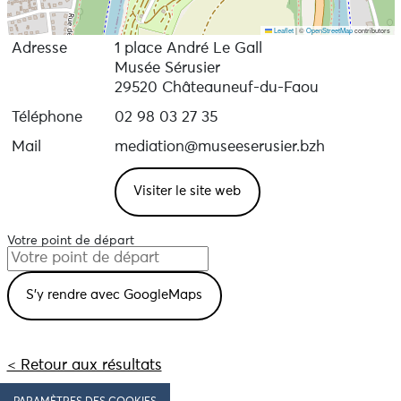
Leaflet
|
©
OpenStreetMap
contributors
Adresse
1 place André Le Gall
Musée Sérusier
29520 Châteauneuf-du-Faou
Téléphone
02 98 03 27 35
Mail
mediation@museeserusier.bzh
Visiter le site web
Votre point de départ
< Retour aux résultats