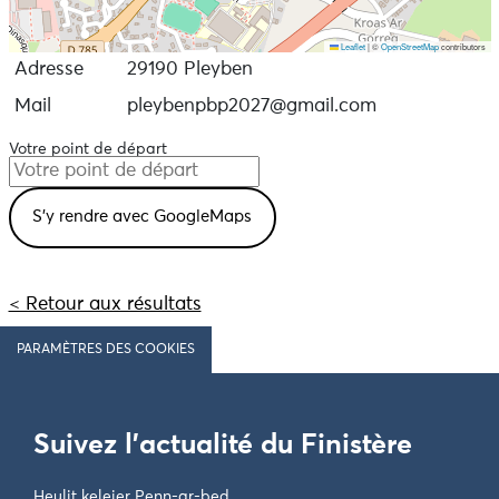
Leaflet
|
©
OpenStreetMap
contributors
Adresse
29190 Pleyben
Mail
pleybenpbp2027@gmail.com
Votre point de départ
< Retour aux résultats
PARAMÈTRES DES COOKIES
Suivez l'actualité du Finistère
Heulit keleier Penn-ar-bed