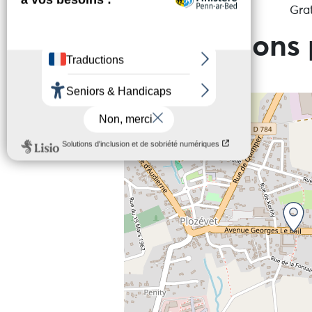
Autre
Grat
Informations 
+
−