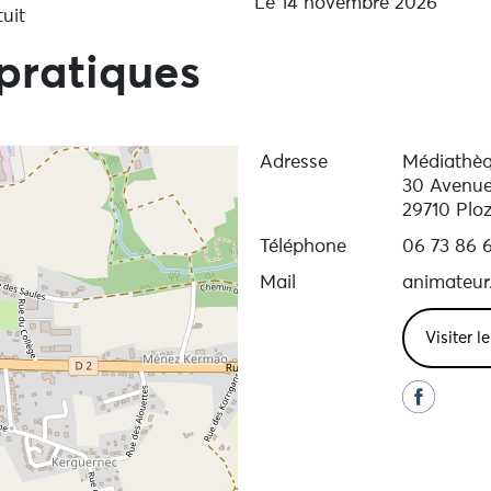
Le 14 novembre 2026
uit
pratiques
Adresse
Médiathè
30 Avenue
29710 Plo
Téléphone
06 73 86 6
Mail
animateur
Visiter l