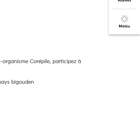
Marées
Météo
o-organisme Corépile, participez à
pays bigouden