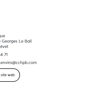
que
 Georges Le Bail
zévet
4 71
.enviro@cchpb.com
e site web