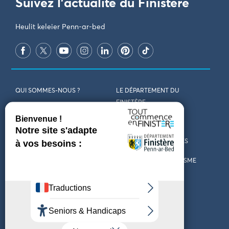
Suivez l'actualité du Finistère
Heulit keleier Penn-ar-bed
QUI SOMMES-NOUS ?
LE DÉPARTEMENT DU
FINISTÈRE
REJOIGNEZ-NOUS
VENIR EN FINISTÈRE
CONTACT
CARTES ET BROCHURES
MARCHÉS PUBLICS
LES OFFICES DE TOURISME
MENTIONS LÉGALES
PRESSE
DÉCLARATION
MARÉES
D’ACCESSIBILITÉ